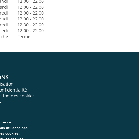
undi
12:00 - 22:00
ardi
12:00 - 22:00
redi
12:00 - 22:00
eudi
12:00 - 22:00
redi
12:30 - 22:00
medi
12:00 - 22:00
nche
Fermé
ONS
isation
onfidentialité
sation des cookies
s
érience
ous utilisons nos
les cookies.
ir les cookies