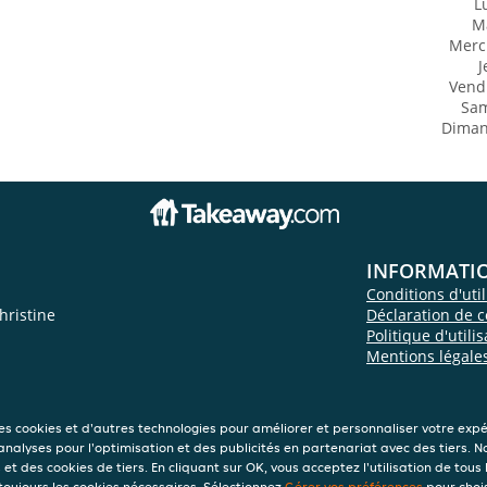
L
M
Merc
J
Vend
Sa
Dima
INFORMATI
Conditions d'util
hristine
Déclaration de c
Politique d'utili
Mentions légale
des cookies et d'autres technologies pour améliorer et personnaliser votre exp
 analyses pour l'optimisation et des publicités en partenariat avec des tiers. N
et des cookies de tiers. En cliquant sur OK, vous acceptez l'utilisation de tous 
 toujours les cookies nécessaires. Sélectionnez
Gérer vos préférences
pour chois